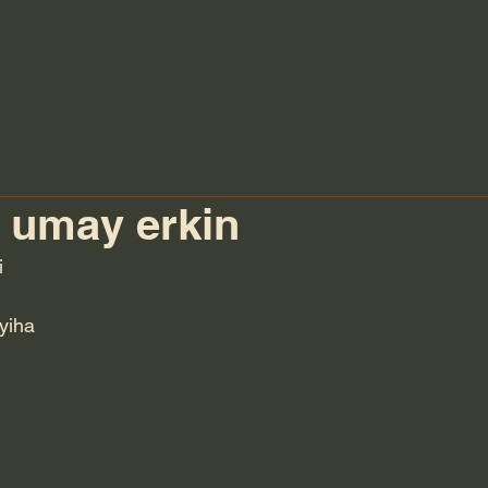
, umay erkin
i
ayiha