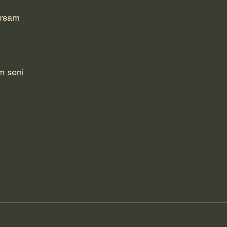
ursam
m seni