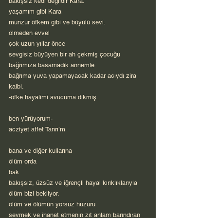
bakışsız kedi değildir Kara.
yaşamım gibi Kara
munzur öfkem gibi ve büyülü sevi.
ölmeden evvel
çok uzun yıllar önce
sevgisiz büyüyen bir ah çekmiş çocuğu 
bağrımıza basamadık annemle
bağrıma yuva yapamayacak kadar acıydı zira 
kalbi.
-öfke hayalimi avucuma dikmiş
ben yürüyorum-
acziyet atfet Tanrı’m
bana ve diğer kullarına
ölüm orda
bak
bakışsız, üzsüz ve iğrençli hayal kırıklıklarıyla 
ölüm bizi bekliyor.
ölüm ve ölümün yorsuz huzuru
sevmek ve ihanet etmenin zıt anlam barındıran 