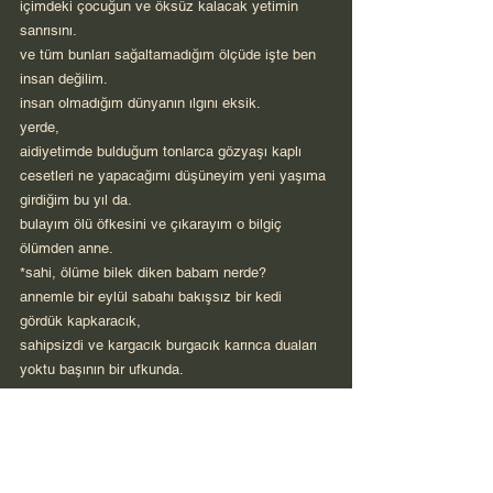
içimdeki çocuğun ve öksüz kalacak yetimin 
sanrısını.
ve tüm bunları sağaltamadığım ölçüde işte ben 
insan değilim.
insan olmadığım dünyanın ılgını eksik.
yerde,
aidiyetimde bulduğum tonlarca gözyaşı kaplı 
cesetleri ne yapacağımı düşüneyim yeni yaşıma
girdiğim bu yıl da.
bulayım ölü öfkesini ve çıkarayım o bilgiç 
ölümden anne.
*sahi, ölüme bilek diken babam nerde?
annemle bir eylül sabahı bakışsız bir kedi 
gördük kapkaracık,
sahipsizdi ve kargacık burgacık karınca duaları 
yoktu başının bir ufkunda.
öl diyemem ben Tanrı’ma anne
yoksa
fezaya attığım bütün cesetleri yeryüzüne diker 
yine..
Tanrı’dan korkalım anne.