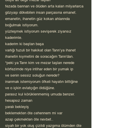
fezada barınan ve ölüden arta kalan milyarlarca 
gözyaşı dökebilen insan parçasına emanet.
emanetin, ihanetin güz kokan ahlarında 
boğulmak istiyorum.
yüzleşmek istiyorum sevişerek ziyansız 
kaderimle.
kaderim ki baştan başa
varlığı fuzuli bir hakikat olan Tanrı’ya ihanet
ihanetin kıymetini de soracağım Tanrı’dan.
*peki ya Tanrı kim ve mezar taşları nerede
körfezimde niye intihar eden bir yumak ip
ve senin sessiz soluğun nerede?
inanmak istemiyorum öfkeli hayatın bittiğine
ve o içkin evlatçığın öldüğüne.
parasız kul körüklenmemiş umuda benzer.
hesapsız zaman
yaralı bekleyiş
beklemekten öte cehennem mi var
azap çekmekten öte nevbet..
siyah bir yok oluş çizildi yazgıma ölümden öte