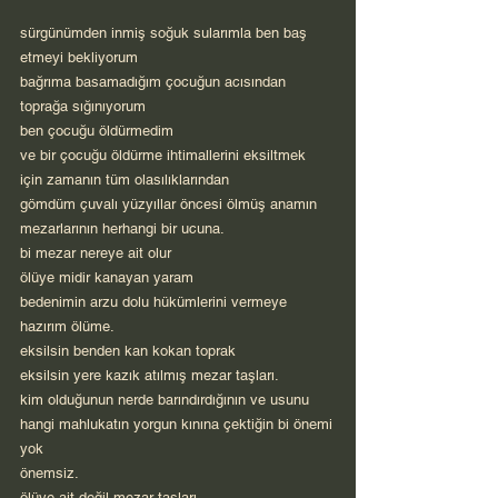
sürgünümden inmiş soğuk sularımla ben baş 
etmeyi bekliyorum
bağrıma basamadığım çocuğun acısından 
toprağa sığınıyorum
ben çocuğu öldürmedim
ve bir çocuğu öldürme ihtimallerini eksiltmek 
için zamanın tüm olasılıklarından
gömdüm çuvalı yüzyıllar öncesi ölmüş anamın 
mezarlarının herhangi bir ucuna.
bi mezar nereye ait olur
ölüye midir kanayan yaram
bedenimin arzu dolu hükümlerini vermeye 
hazırım ölüme.
eksilsin benden kan kokan toprak
eksilsin yere kazık atılmış mezar taşları.
kim olduğunun nerde barındırdığının ve usunu 
hangi mahlukatın yorgun kınına çektiğin bi önemi
yok
önemsiz.
ölüye ait değil mezar taşları