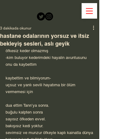
3 dakikada okunur
hastane odalarının yorsuz ve itsiz
bekleyiş sesleri, aslı geyik
öfkesiz keder olmazmış
-kim buluyor kederimdeki hayalin avuntusunu
onu da kaybettim
kaybettim ve bilmiyorum-
uçsuz ve yanlı sevili hayatıma bir ölüm 
vermemesi için
dua ettim Tanrı’ya sonra.
buğulu kalpten sonra
sayısız öfkeden evvel.
bakışısız kedi yoktur.
sevimsiz ve munzur öfkeyle kaplı kainatla dünya