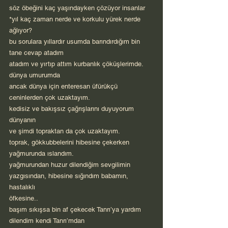
söz öbeğini kaç yaşındayken çözüyor insanlar
*yıl kaç zaman nerde ve korkulu yürek nerde 
ağlıyor?
bu sorulara yıllardır usumda barındırdığım bin 
tane cevap atadım
atadım ve yırtıp attım kurbanlık çöküşlerimde.
dünya umurumda
ancak dünya için enteresan üfürükçü 
ceninlerden çok uzaktayım.
kedisiz ve bakışsız çağrışlarını duyuyorum 
dünyanın
ve şimdi topraktan da çok uzaktayım.
toprak, gökkubbelerini hibesine çekerken 
yağmurunda ıslandım.
yağmurundan huzur dilendiğim sevgilimin 
yazgısından, hibesine sığındım babamın, 
hastalıklı
öfkesine..
başım sıkışsa bin af çekecek Tanrı’ya yardım 
dilendim kendi Tanrı’mdan