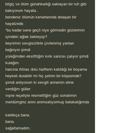
bilgiç ve ölüm günahkarlığı saklayan bir ruh gibi 
bakıyorum hayata..
bendeniz ölümün kenarlarında dolaşan bir 
hayatzede.
*bu kadar sene geçti niye görmedin gözlerimin 
içindeki ağlak bekleyişi?
beynimin sevgisizlikle çivilenmiş yanları 
bağırıyor şimdi
yüreğimden eksilttiğim kırık sancısı çalıyor şimdi 
kulağım.
harcına ihtiras dolu harflerin katıldığı bir boyama 
heykeli durabilir mi hiç şehrin bir köşesinde?
şimdi anlıyorum ki sevgili annemin eline 
verdiğim güller
vişne reçeliyle resmettiğim güz sonatımın 
merdümgiriz anını anımsatıyormuş batakalığımda
kaldıkça bana.
bana.
sağaltamadım,